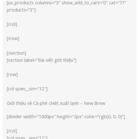
[ux_products columns=”3″ show_add_to_cart=”0″ cat=”77″
products=”3″]
[/col]
[/row]
[/section]
[section label=”Bài viết giới thiệu”]
[row]
[col span__sm=”12″]
Giới thiệu về Cà phê chiết xuất lạnh – New Brew
[divider width=”1000px” height=”2px” color=”rgb(0, 0, 0)”]
[/col]
[col span__sm=”12″]