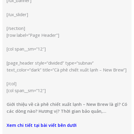
[/ux_banner]
[/ux_slider]
[/section]
[row label=”Page Header”]
[col span__sm=”12″]
[page_header style=”divided” type=”subnav”
text_color=”dark” title=”Cà phê chiết xuất lạnh – New Brew”]
[/col]
[col span__sm=”12″]
Giới thiệu về cà phê chiết xuất lạnh – New Brew là gì? Có
các dòng nào? Hương vị? Thời gian bảo quản,…
Xem chi tiết tại bài viết bên dưới