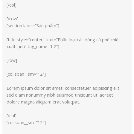
[/col]
[/row]
[section label=”Sản phẩm”]
[title style=”center” text=”Phân loại các dòng cà phê chiết
xuất lạnh” tag_name=”h2″]
[row]
[col span__sm=”12″]
Lorem ipsum dolor sit amet, consectetuer adipiscing elit,
sed diam nonummy nibh euismod tincidunt ut laoreet
dolore magna aliquam erat volutpat.
[/col]
[col span__sm=”12″]