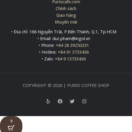
Puriocafe.com
Chính sách
Giao hàng
Khuyến mãi
• Địa chỉ: 166 Nguyễn Trãi, P.Bến Thành, Q.1, Tp.HCM
• Email: duc.pham@ingol.vn
• Phone:
+84 28 39250231
• Hotline:
+84 91 3733436
• Zalo:
+84 9 13733436
COPYRIGHT © 2026 | PURIO COFFEE SHOP
0