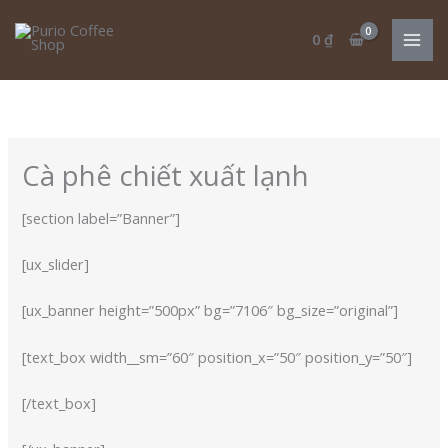
Nhảy
Cart
tới
Total:
0
₫
nội
dung
Cà phê chiết xuất lạnh
[section label=”Banner”]
[ux_slider]
[ux_banner height=”500px” bg=”7106″ bg_size=”original”]
[text_box width__sm=”60″ position_x=”50″ position_y=”50″]
[/text_box]