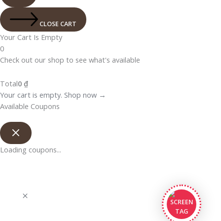
CLOSE CART
Your Cart Is Empty
0
Check out our shop to see what's available
Total
0
₫
Your cart is empty. Shop now →
Available Coupons
Loading coupons...
Puriocafe
online
Chào bạn. Mình là Nhân, mình có