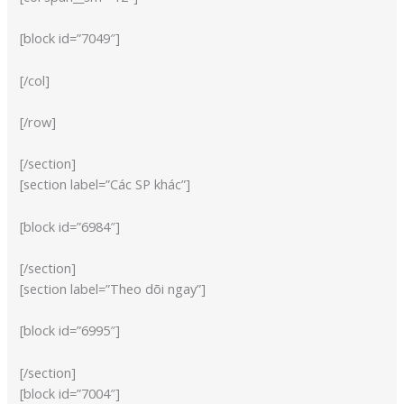
[block id=”7049″]
[/col]
[/row]
[/section]
[section label=”Các SP khác”]
[block id=”6984″]
[/section]
[section label=”Theo dõi ngay”]
[block id=”6995″]
[/section]
[block id=”7004″]